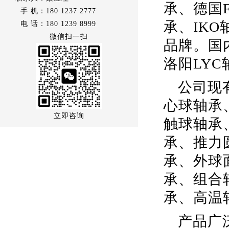
承、德国F
手 机：
180 1237 2777
承、IKO
电 话：
180 1239 8999
微信扫一扫
品牌。国
洛阳LYC
公司现
心球轴承
立即咨询
触球轴承
承、推力
承、外球
承、组合
承、高温
产品广