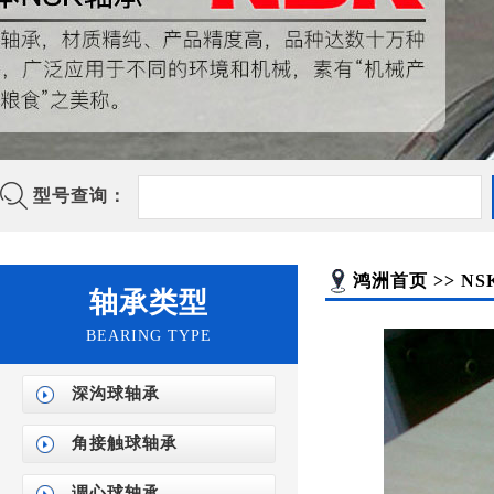
型号查询：
鸿洲首页
>> N
轴承类型
BEARING TYPE
深沟球轴承
角接触球轴承
调心球轴承